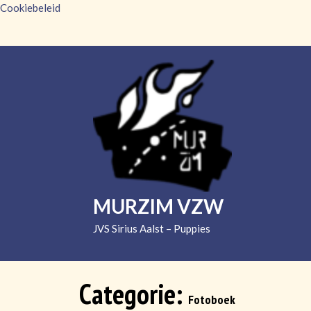
Cookiebeleid
Skip
to
content
MURZIM VZW
JVS Sirius Aalst – Puppies
Categorie:
Fotoboek