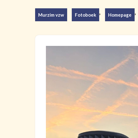
,
,
Murzim vzw
Fotoboek
Homepage