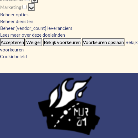
Statistieken
Marketing
Marketing
Beheer opties
Beheer diensten
Beheer {vendor_count} leveranciers
Lees meer over deze doeleinden
Accepteren
Weiger
Bekijk voorkeuren
Voorkeuren opslaan
Bekijk
voorkeuren
Cookiebeleid
Skip
to
content