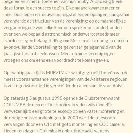
begeleiden in het uitoefenen van hun hobby. Al spoedig bleek
deze formule een succes te zijn. Elke maand kwamen meer en
meer oud-leden én nieuwe belangstellenden opdagen. Langzaam
veranderde de structuur van de vereniging: op de maandelijkse
vergaderingen kwam elke keer een spreker ons onderhouden
over een welbepaald astronomisch onderwerp; steeds meer
scholen kregen belangstelling om Murzim uit te nodigen om een
avondvullende voorstelling te geven ter gelegenheid van de
jaarlijkse bos- of zeeklassen. Meer en meer verenigingen
vroegen ons om eens een voordracht te komen geven.
Op twintig jaar tijd is MURZIM v.z.w. uitgegroeid tot één van de
meest vooraanstaande verenigingen van de Aalsterse regio, en
is vertegenwoordigd in verschillende raden van de stad Aalst.
Op zaterdag 5 augustus 1995 opende de Clubsterrenwacht
COLUMBA de deuren. De droom van velen was eindelijk
verwezenlijkt: een grote telescoop op een vaste montering en
de nodige nutsvoorzieningen. In 2003 werd de telescoop
vervangen door een C11 met goto montering en CCD camera.
Heden ten dage is Columba in onbruik geraakt wegens