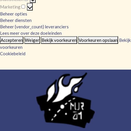
Statistieken
Marketing
Marketing
Beheer opties
Beheer diensten
Beheer {vendor_count} leveranciers
Lees meer over deze doeleinden
Accepteren
Weiger
Bekijk voorkeuren
Voorkeuren opslaan
Bekijk
voorkeuren
Cookiebeleid
Skip
to
content