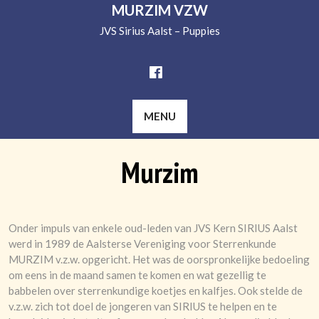
MURZIM VZW
JVS Sirius Aalst – Puppies
MENU
Murzim
Onder impuls van enkele oud-leden van JVS Kern SIRIUS Aalst
werd in 1989 de Aalsterse Vereniging voor Sterrenkunde
MURZIM v.z.w. opgericht. Het was de oorspronkelijke bedoeling
om eens in de maand samen te komen en wat gezellig te
babbelen over sterrenkundige koetjes en kalfjes. Ook stelde de
v.z.w. zich tot doel de jongeren van SIRIUS te helpen en te