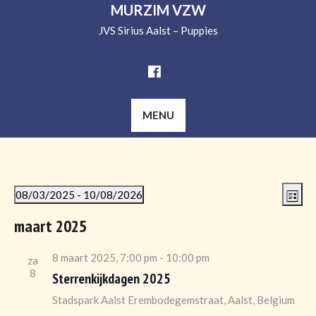
MURZIM VZW
JVS Sirius Aalst – Puppies
MENU
V
E
08/03/2025
 - 
10/08/2026
Lijst
v
i
Selecteer
maart 2025
e
een
e
n
datum.
w
8 maart 2025, 7:00 pm
-
10:00 pm
t
za
8
Sterrenkijkdagen 2025
w
s
e
Stadspark Aalst
Erembodegemstraat, Aalst, Belgium
N