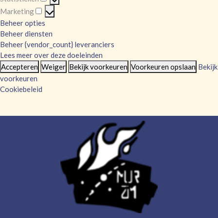
Statistieken
Marketing
Marketing
Beheer opties
Beheer diensten
Beheer {vendor_count} leveranciers
Lees meer over deze doeleinden
Accepteren
Weiger
Bekijk voorkeuren
Voorkeuren opslaan
Bekijk
voorkeuren
Cookiebeleid
Skip
to
content